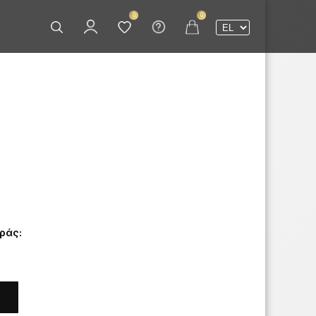
0
0
οράς: