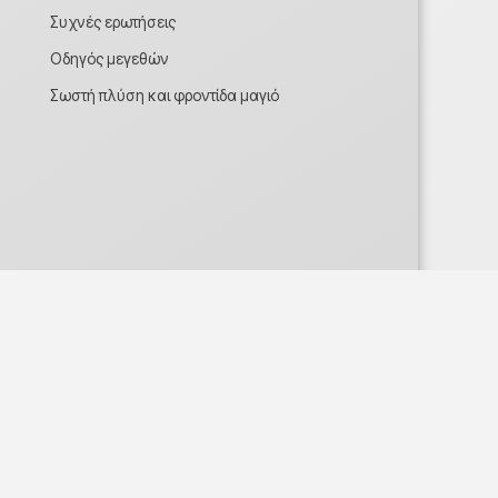
Συχνές ερωτήσεις
Οδηγός μεγεθών
Σωστή πλύση και φροντίδα μαγιό