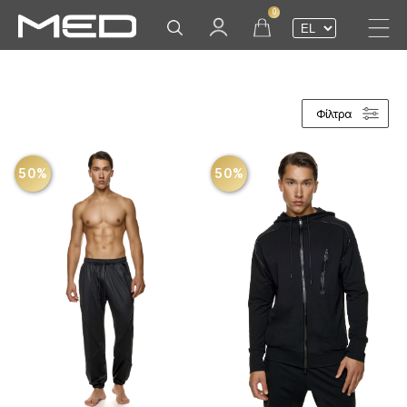
0
Φίλτρα
50%
50%