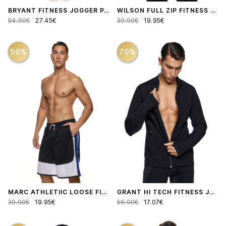
BRYANT FITNESS JOGGER PANTS
WILSON FULL ZIP FITNESS HOODIE JACKET
54.90€
27.45€
39.90€
19.95€
50%
70%
MARC ATHLETIIC LOOSE FIT MESH SHORTS
GRANT HI TECH FITNESS JACKET
39.90€
19.95€
56.90€
17.07€