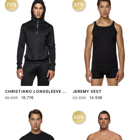
70%
37%
CHRISTIANO LONGSLEEVE FITNESS ZIP HOODIE
JEREMY VEST
55.90€
16.77€
22.90€
14.50€
50%